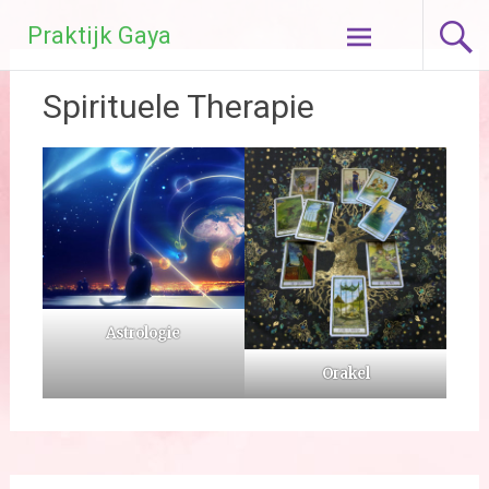
Ga
Praktijk Gaya
naar
de
inhoud
Spirituele Therapie
Astrologie
Orakel