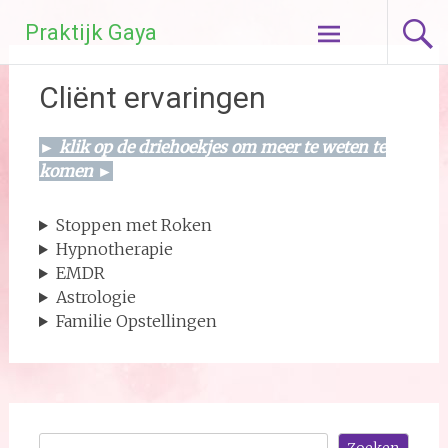
Ga
Praktijk Gaya
naar
de
inhoud
Cliënt ervaringen
► klik op de driehoekjes om meer te weten te
komen ►
Stoppen met Roken
Hypnotherapie
EMDR
Astrologie
Familie Opstellingen
Zoeken