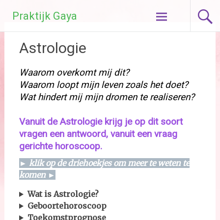
Ga
Praktijk Gaya
naar
de
inhoud
Astrologie
Waarom overkomt mij dit?
Waarom loopt mijn leven zoals het doet?
Wat hindert mij mijn dromen te realiseren?
Vanuit de Astrologie krijg je op dit soort
vragen een antwoord, vanuit een vraag
gerichte horoscoop.
► klik op de driehoekjes om meer te weten te
komen ►
Wat is Astrologie?
Geboortehoroscoop
Toekomstprognose