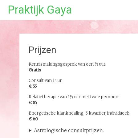
Praktijk Gaya
Ga
naar
de
inhoud
Prijzen
Kennismakingsgesprek van een ½ uur:
Gratis
Consult van 1 uur:
€ 55
Relatietherapie van 1½ uur met twee peronen:
€ 85
Energetische klankhealing, 5 kwartier, individueel:
€ 60
Astrologische consultprijzen: