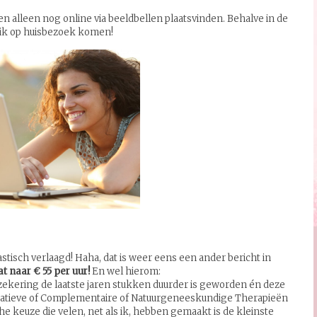
en alleen nog online via beeldbellen plaatsvinden. Behalve in de
ik op huisbezoek komen!
astisch verlaagd! Haha, dat is weer eens een ander bericht in
t naar € 55 per uur!
En wel hierom:
zekering de laatste jaren stukken duurder is geworden én deze
natieve of Complementaire of Natuurgeneeskundige Therapieën
e keuze die velen, net als ik, hebben gemaakt is de kleinste