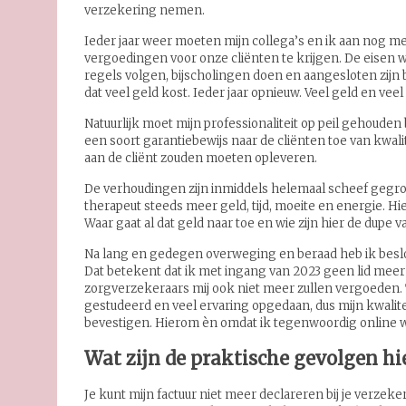
verzekering nemen.
Ieder jaar weer moeten mijn collega’s en ik aan nog m
vergoedingen voor onze cliënten te krijgen. De eisen
regels volgen, bijscholingen doen en aangesloten zijn b
dat veel geld kost. Ieder jaar opnieuw. Veel geld en vee
Natuurlijk moet mijn professionaliteit op peil gehouden
een soort garantiebewijs naar de cliënten toe van kwal
aan de cliënt zouden moeten opleveren.
De verhoudingen zijn inmiddels helemaal scheef gegroei
therapeut steeds meer geld, tijd, moeite en energie. H
Waar gaat al dat geld naar toe en wie zijn hier de dupe v
Na lang en gedegen overweging en beraad heb ik beslot
Dat betekent dat ik met ingang van 2023 geen lid mee
zorgverzekeraars mij ook niet meer zullen vergoeden.
gestudeerd en veel ervaring opgedaan, dus mijn kwaliteit
bevestigen. Hierom èn omdat ik tegenwoordig online wer
Wat zijn de praktische gevolgen hie
Je kunt mijn factuur niet meer declareren bij je verzeke