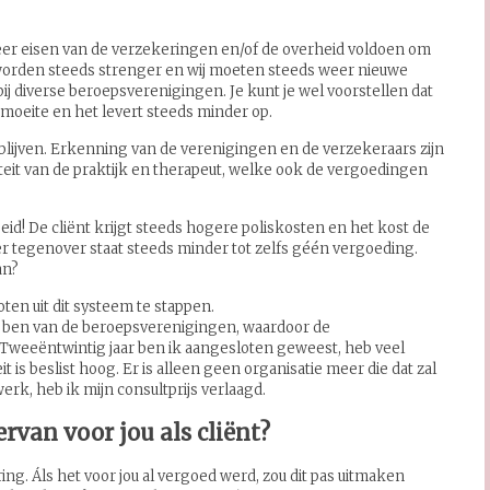
eer eisen van de verzekeringen en/of de overheid voldoen om
 worden steeds strenger en wij moeten steeds weer nieuwe
ij diverse beroepsverenigingen. Je kunt je wel voorstellen dat
l moeite en het levert steeds minder op.
 blijven. Erkenning van de verenigingen en de verzekeraars zijn
iteit van de praktijk en therapeut, welke ook de vergoedingen
d! De cliënt krijgt steeds hogere poliskosten en het kost de
ier tegenover staat steeds minder tot zelfs géén vergoeding.
an?
en uit dit systeem te stappen.
r ben van de beroepsverenigingen, waardoor de
 Tweeëntwintig jaar ben ik aangesloten geweest, heb veel
 is beslist hoog. Er is alleen geen organisatie meer die dat zal
k, heb ik mijn consultprijs verlaagd.
rvan voor jou als cliënt?
ring. Áls het voor jou al vergoed werd, zou dit pas uitmaken