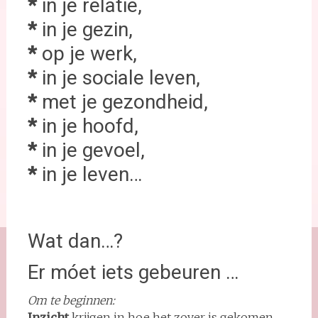
*
in je relatie,
*
in je gezin,
*
op je werk,
*
in je sociale leven,
*
met je gezondheid,
*
in je hoofd,
*
in je gevoel,
*
in je leven…
Wat dan…?
Er móet iets gebeuren …
Om te beginnen:
Inzicht
krijgen in hoe het zover is gekomen.