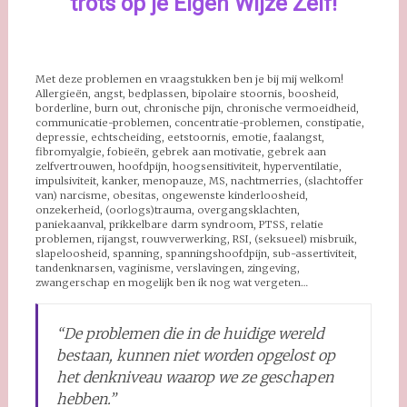
trots op je Eigen Wijze Zelf!
Met deze problemen en vraagstukken ben je bij mij welkom!
Allergieën, angst, bedplassen, bipolaire stoornis, boosheid,
borderline, burn out, chronische pijn, chronische vermoeidheid,
communicatie-problemen, concentratie-problemen, constipatie,
depressie, echtscheiding, eetstoornis, emotie, faalangst,
fibromyalgie, fobieën, gebrek aan motivatie, gebrek aan
zelfvertrouwen, hoofdpijn, hoogsensitiviteit, hyperventilatie,
impulsiviteit, kanker, menopauze, MS, nachtmerries, (slachtoffer
van) narcisme, obesitas, ongewenste kinderloosheid,
onzekerheid, (oorlogs)trauma, overgangsklachten,
paniekaanval, prikkelbare darm syndroom, PTSS, relatie
problemen, rijangst, rouwverwerking, RSI, (seksueel) misbruik,
slapeloosheid, spanning, spanningshoofdpijn, sub-assertiviteit,
tandenknarsen, vaginisme, verslavingen, zingeving,
zwangerschap en mogelijk ben ik nog wat vergeten…
“De problemen die in de huidige wereld
bestaan, kunnen niet worden opgelost op
het denkniveau waarop we ze geschapen
hebben.”